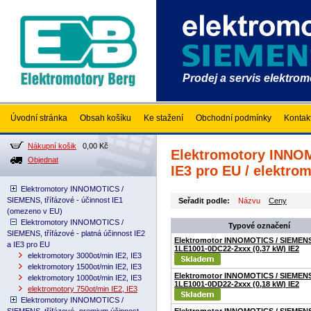
Prodej a servis elektro
Úvodní stránka
Obsah košíku
Ke stažení
Obchodní podmínky
Kontak
Nákupní košik
0,00 Kč
Elektromotory INNOMO
Objednat
IE3 pro EU / elektrom
Elektromotory INNOMOTICS /
SIEMENS, třífázové - účinnost IE1
Seřadit podle:
Názvu
Ceny
(omezeno v EU)
Elektromotory INNOMOTICS /
Typové označení
SIEMENS, třífázové - platná účinnost IE2
Elektromotor INNOMOTICS / SIEMEN
a IE3 pro EU
1LE1001-0DC22-2xxx (0,37 kW) IE2
elektromotory 3000ot/min IE2, IE3
elektromotory 1500ot/min IE2, IE3
Elektromotor INNOMOTICS / SIEMEN
elektromotory 1000ot/min IE2, IE3
1LE1001-0DD22-2xxx (0,18 kW) IE2
elektromotory 750ot/min IE2, IE3
Elektromotory INNOMOTICS /