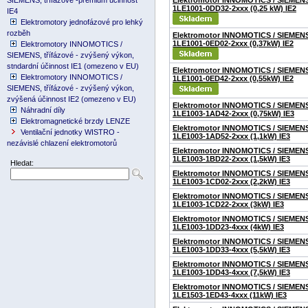
SIEMENS, třífázové -premium účinnost
Elektromotor INNOMOTICS / SIEMEN
1LE1001-0DD32-2xxx (0,25 kW) IE2
IE4
Elektromotory jednofázové pro lehký
rozběh
Elektromotor INNOMOTICS / SIEMEN
1LE1001-0ED02-2xxx (0,37kW) IE2
Elektromotory INNOMOTICS /
SIEMENS, třífázové - zvýšený výkon,
stndardní účinnost IE1 (omezeno v EU)
Elektromotor INNOMOTICS / SIEMEN
Elektromotory INNOMOTICS /
1LE1001-0ED42-2xxx (0,55kW) IE2
SIEMENS, třífázové - zvýšený výkon,
zvýšená účinnost IE2 (omezeno v EU)
Elektromotor INNOMOTICS / SIEMEN
Náhradní díly
1LE1003-1AD42-2xxx (0,75kW) IE3
Elektromagnetické brzdy LENZE
Elektromotor INNOMOTICS / SIEMEN
Ventilační jednotky WISTRO -
1LE1003-1AD52-2xxx (1,1kW) IE3
nezávislé chlazení elektromotorů
Elektromotor INNOMOTICS / SIEMEN
1LE1003-1BD22-2xxx (1,5kW) IE3
Hledat:
Elektromotor INNOMOTICS / SIEMEN
1LE1003-1CD02-2xxx (2,2kW) IE3
Elektromotor INNOMOTICS / SIEMEN
1LE1003-1CD22-2xxx (3kW) IE3
Elektromotor INNOMOTICS / SIEMEN
1LE1003-1DD23-4xxx (4kW) IE3
Elektromotor INNOMOTICS / SIEMEN
1LE1003-1DD33-4xxx (5,5kW) IE3
Elektromotor INNOMOTICS / SIEMEN
1LE1003-1DD43-4xxx (7,5kW) IE3
Elektromotor INNOMOTICS / SIEMEN
1LE1503-1ED43-4xxx (11kW) IE3