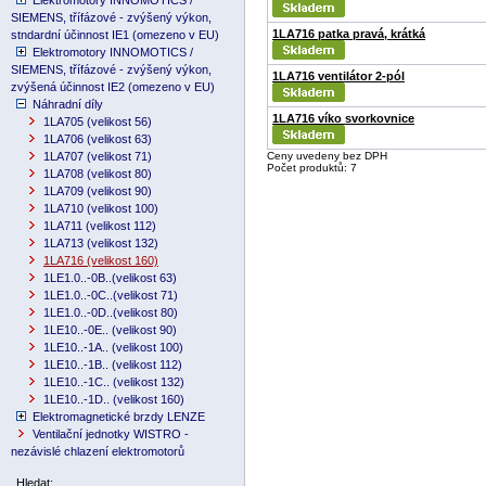
Elektromotory INNOMOTICS /
SIEMENS, třífázové - zvýšený výkon,
1LA716 patka pravá, krátká
stndardní účinnost IE1 (omezeno v EU)
Elektromotory INNOMOTICS /
SIEMENS, třífázové - zvýšený výkon,
1LA716 ventilátor 2-pól
zvýšená účinnost IE2 (omezeno v EU)
Náhradní díly
1LA716 víko svorkovnice
1LA705 (velikost 56)
1LA706 (velikost 63)
1LA707 (velikost 71)
Ceny uvedeny bez DPH
Počet produktů: 7
1LA708 (velikost 80)
1LA709 (velikost 90)
1LA710 (velikost 100)
1LA711 (velikost 112)
1LA713 (velikost 132)
1LA716 (velikost 160)
1LE1.0..-0B..(velikost 63)
1LE1.0..-0C..(velikost 71)
1LE1.0..-0D..(velikost 80)
1LE10..-0E.. (velikost 90)
1LE10..-1A.. (velikost 100)
1LE10..-1B.. (velikost 112)
1LE10..-1C.. (velikost 132)
1LE10..-1D.. (velikost 160)
Elektromagnetické brzdy LENZE
Ventilační jednotky WISTRO -
nezávislé chlazení elektromotorů
Hledat: