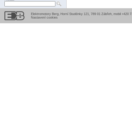
Elektromotory Berg, Horní Studénky 121, 789 01 Zábřeh, mobil +420 
Nastavení cookies