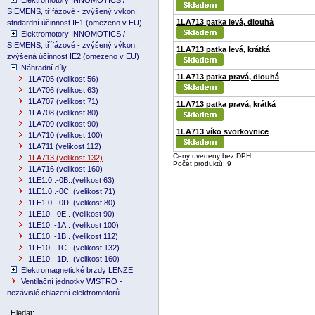
Elektromotory INNOMOTICS /
SIEMENS, třífázové - zvýšený výkon,
1LA713 patka levá, dlouhá
stndardní účinnost IE1 (omezeno v EU)
Elektromotory INNOMOTICS /
SIEMENS, třífázové - zvýšený výkon,
1LA713 patka levá, krátká
zvýšená účinnost IE2 (omezeno v EU)
Náhradní díly
1LA713 patka pravá, dlouhá
1LA705 (velikost 56)
1LA706 (velikost 63)
1LA707 (velikost 71)
1LA713 patka pravá, krátká
1LA708 (velikost 80)
1LA709 (velikost 90)
1LA713 víko svorkovnice
1LA710 (velikost 100)
1LA711 (velikost 112)
Ceny uvedeny bez DPH
1LA713 (velikost 132)
Počet produktů: 9
1LA716 (velikost 160)
1LE1.0..-0B..(velikost 63)
1LE1.0..-0C..(velikost 71)
1LE1.0..-0D..(velikost 80)
1LE10..-0E.. (velikost 90)
1LE10..-1A.. (velikost 100)
1LE10..-1B.. (velikost 112)
1LE10..-1C.. (velikost 132)
1LE10..-1D.. (velikost 160)
Elektromagnetické brzdy LENZE
Ventilační jednotky WISTRO -
nezávislé chlazení elektromotorů
Hledat: