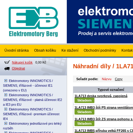
Prodej a servis elektro
Úvodní stránka
Obsah košíku
Ke stažení
Obchodní podmínky
Kontak
Nákupní košik
0,00 Kč
Náhradní díly / 1LA71
Objednat
Seřadit podle:
Názvu
Ceny
Elektromotory INNOMOTICS /
SIEMENS, třífázové - účinnost IE1
Typové označení
(omezeno v EU)
Elektromotory INNOMOTICS /
1LA713 deska svorková, zapojená
SIEMENS, třífázové - platná účinnost IE2
a IE3 pro EU
1LA713 IMB3 štít PS strana ventilátor
Elektromotory INNOMOTICS /
SIEMENS, třífázové -premium účinnost
IE4
1LA713 IMB3 štít ZS strana pohonu 
Elektromotory jednofázové pro lehký
rozběh
1LA713 IMB5 příruba velká FF265 s C