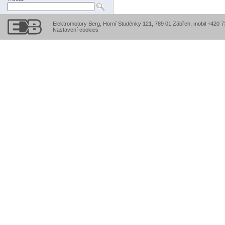
Elektromotory Berg, Horní Studénky 121, 789 01 Zábřeh, mobil +420 
Nastavení cookies