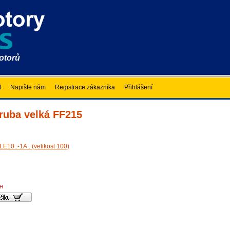
motorů
t
Napište nám
Registrace zákazníka
Přihlášení
íruba velká FF215
LE10..-1A.. (velikost 100)
PH