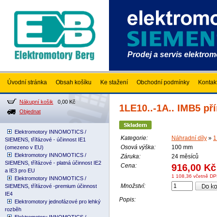
Prodej a servis elektro
Úvodní stránka
Obsah košíku
Ke stažení
Obchodní podmínky
Kontak
Nákupní košik
0,00 Kč
1LE10..-1A.. IMB5 př
Objednat
Elektromotory INNOMOTICS /
Kategorie:
Náhradní díly
»
1
SIEMENS, třífázové - účinnost IE1
Osová výška:
100 mm
(omezeno v EU)
Elektromotory INNOMOTICS /
Záruka:
24 měsíců
SIEMENS, třífázové - platná účinnost IE2
Cena:
916,00 Kč
a IE3 pro EU
1 108,36 včetně D
Elektromotory INNOMOTICS /
Množství:
SIEMENS, třífázové -premium účinnost
IE4
Popis:
Elektromotory jednofázové pro lehký
rozběh