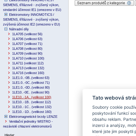
Elektromotory INNOMOTICS /
SIEMENS, třífázové - zvýšený výkon,
stndardní účinnost IE1 (omezeno v EU)
Elektromotory INNOMOTICS /
SIEMENS, třífázové - zvýšený výkon,
zvýšená účinnost IE2 (omezeno v EU)
Náhradní díly
1LA705 (velikost 56)
1LA706 (velikost 63)
1LA707 (velikost 71)
1LA708 (velikost 80)
1LA709 (velikost 90)
1LA710 (velikost 100)
1LA711 (velikost 112)
1LA713 (velikost 132)
1LA716 (velikost 160)
1LE1.0..-0B..(velikost 63)
1LE1.0..-0C..(velikost 71)
1LE1.0..-0D..(velikost 80)
1LE10..-0E.. (velikost 90)
Tato webová strá
1LE10..-1A.. (velikost 100)
1LE10..-1B.. (velikost 112)
Soubory cookie použív
1LE10..-1C.. (velikost 132)
1LE10..-1D.. (velikost 160)
poskytování funkcí soc
Elektromagnetické brzdy LENZE
obsahu reklam. Partne
Ventilační jednotky WISTRO -
inzerci a analýzy, mo
nezávislé chlazení elektromotorů
které jste jim poskytli
Hledat: